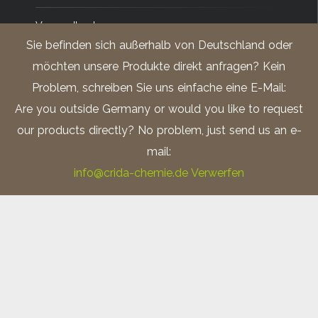
Versandkosten
Sie befinden sich außerhalb von Deutschland oder
Impressum
möchten unsere Produkte direkt anfragen? Kein
Problem, schreiben Sie uns einfache eine E-Mail:
Datenschutz
Are you outside Germany or would you like to request
our products directly? No problem, just send us an e-
mail:
info@crida-chemie.de
Verwerfen
Ätzmittel nach Keller; Zolltarifnummer: 28111980
V2A – Beize; Zolltarifnummer: 28061000
Ätzmittel nach Barker; Zolltarifnummer: 28100090
Ätzmittel nach Adler; Zolltarifnummer: 3824.1000