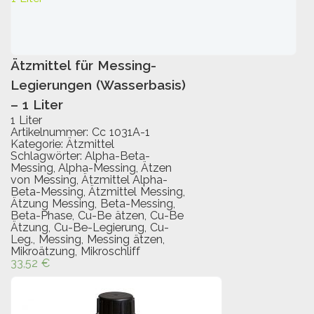
Ätzmittel für Messing-
IN DEN WARENKORB
Legierungen (Wasserbasis)
– 1 Liter
1 Liter
Artikelnummer:
Cc 1031A-1
Kategorie:
Ätzmittel
Schlagwörter:
Alpha-Beta-
Messing
,
Alpha-Messing
,
Ätzen
von Messing
,
Ätzmittel Alpha-
Beta-Messing
,
Ätzmittel Messing
,
Ätzung Messing
,
Beta-Messing
,
Beta-Phase
,
Cu-Be ätzen
,
Cu-Be
Ätzung
,
Cu-Be-Legierung
,
Cu-
Leg.
,
Messing
,
Messing ätzen
,
Mikroätzung
,
Mikroschliff
33,52
€