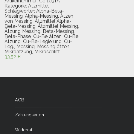
Artikelnummer:
Cc 1031A
Kategorie:
Ätzmittel
Schlagwörter:
Alpha-Beta-
Messing
,
Alpha-Messing
,
Ätzen
von Messing
,
Ätzmittel Alpha-
Beta-Messing
,
Ätzmittel Messing
,
Ätzung Messing
,
Beta-Messing
,
Beta-Phase
,
Cu-Be ätzen
,
Cu-Be
Ätzung
,
Cu-Be-Legierung
,
Cu-
Leg.
,
Messing
,
Messing ätzen
,
Mikroätzung
,
Mikroschliff
33,52
€
AGB
Zahlungsarten
Widerruf