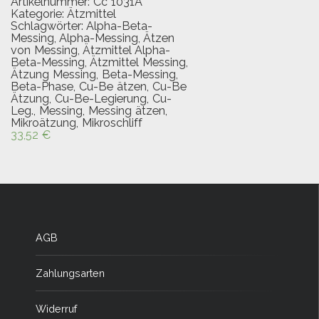
Artikelnummer:
Cc 1031A
Kategorie:
Ätzmittel
Schlagwörter:
Alpha-Beta-
Messing
,
Alpha-Messing
,
Ätzen
von Messing
,
Ätzmittel Alpha-
Beta-Messing
,
Ätzmittel Messing
,
Ätzung Messing
,
Beta-Messing
,
Beta-Phase
,
Cu-Be ätzen
,
Cu-Be
Ätzung
,
Cu-Be-Legierung
,
Cu-
Leg.
,
Messing
,
Messing ätzen
,
Mikroätzung
,
Mikroschliff
33,52
€
AGB
Zahlungsarten
Widerruf