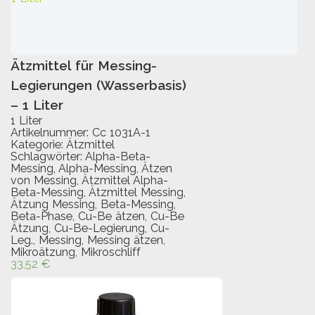
Ätzmittel für Messing-
IN DEN WARENKORB
Legierungen (Wasserbasis)
– 1 Liter
1 Liter
Artikelnummer:
Cc 1031A-1
Kategorie:
Ätzmittel
Schlagwörter:
Alpha-Beta-
Messing
,
Alpha-Messing
,
Ätzen
von Messing
,
Ätzmittel Alpha-
Beta-Messing
,
Ätzmittel Messing
,
Ätzung Messing
,
Beta-Messing
,
Beta-Phase
,
Cu-Be ätzen
,
Cu-Be
Ätzung
,
Cu-Be-Legierung
,
Cu-
Leg.
,
Messing
,
Messing ätzen
,
Mikroätzung
,
Mikroschliff
33,52
€