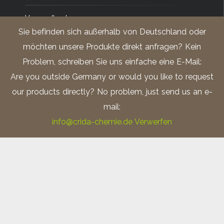
Versandkosten
Sie befinden sich außerhalb von Deutschland oder
Impressum
möchten unsere Produkte direkt anfragen? Kein
Problem, schreiben Sie uns einfache eine E-Mail:
Datenschutz
Are you outside Germany or would you like to request
our products directly? No problem, just send us an e-
mail:
info@crida-chemie.de
Verwerfen
Ätzmittel nach Keller; Zolltarifnummer: 28111980
V2A – Beize; Zolltarifnummer: 28061000
Ätzmittel nach Barker; Zolltarifnummer: 28100090
Ätzmittel nach Adler; Zolltarifnummer: 3824.1000