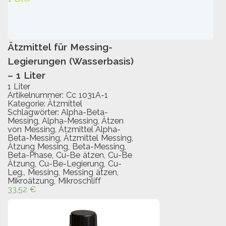
Ätzmittel für Messing-
IN DEN WARENKORB
Legierungen (Wasserbasis)
– 1 Liter
1 Liter
Artikelnummer:
Cc 1031A-1
Kategorie:
Ätzmittel
Schlagwörter:
Alpha-Beta-
Messing
,
Alpha-Messing
,
Ätzen
von Messing
,
Ätzmittel Alpha-
Beta-Messing
,
Ätzmittel Messing
,
Ätzung Messing
,
Beta-Messing
,
Beta-Phase
,
Cu-Be ätzen
,
Cu-Be
Ätzung
,
Cu-Be-Legierung
,
Cu-
Leg.
,
Messing
,
Messing ätzen
,
Mikroätzung
,
Mikroschliff
33,52
€