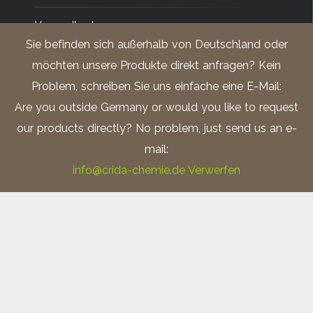
Versandkosten
Sie befinden sich außerhalb von Deutschland oder
Impressum
möchten unsere Produkte direkt anfragen? Kein
Problem, schreiben Sie uns einfache eine E-Mail:
Datenschutz
Are you outside Germany or would you like to request
our products directly? No problem, just send us an e-
mail:
info@crida-chemie.de
Verwerfen
Ätzmittel nach Keller; Zolltarifnummer: 28111980
V2A – Beize; Zolltarifnummer: 28061000
Ätzmittel nach Barker; Zolltarifnummer: 28100090
Ätzmittel nach Adler; Zolltarifnummer: 3824.1000