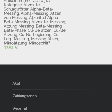
Artikelnummer:
Cc 1031A
Kategorie:
Ätzmittel
Schlagwörter:
Alpha-Beta-
Messing
,
Alpha-Messing
,
Ätzen
von Messing
,
Ätzmittel Alpha-
Beta-Messing
,
Ätzmittel Messing
,
Ätzung Messing
,
Beta-Messing
,
Beta-Phase
,
Cu-Be ätzen
,
Cu-Be
Ätzung
,
Cu-Be-Legierung
,
Cu-
Leg.
,
Messing
,
Messing ätzen
,
Mikroätzung
,
Mikroschliff
33,52
€
AGB
Zahlungsarten
Widerruf