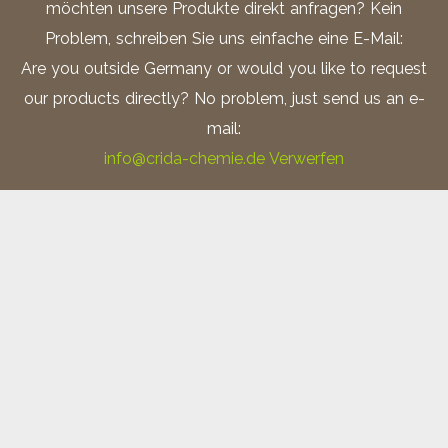
möchten unsere Produkte direkt anfragen? Kein
Ätzmittel nach Adler; Zolltarifnummer: 3824.1000
Problem, schreiben Sie uns einfache eine E-Mail:
Are you outside Germany or would you like to request
Salpetersäure 1% alkoholisch (Nital);
our products directly? No problem, just send us an e-
Zolltarifnummer: 28080000
mail:
info@crida-chemie.de
Verwerfen
5%ige alkoholische Salpetersäure (Nital)
Salpetersäure 3% alkoholisch (Nital);
Zolltarifnummer: 28080000
Salpetersäure 3% wässrig (reinst); Zolltarifnummer:
28080000
Salpetersäure 5% wässrig; Zolltarifnummer:
28080000