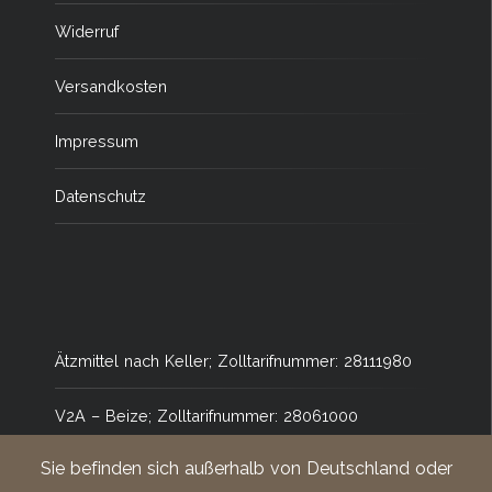
Widerruf
Versandkosten
Impressum
Datenschutz
Ätzmittel nach Keller; Zolltarifnummer: 28111980
V2A – Beize; Zolltarifnummer: 28061000
Sie befinden sich außerhalb von Deutschland oder
Ätzmittel nach Barker; Zolltarifnummer: 28100090