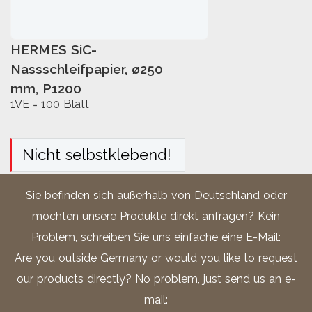
HERMES SiC-
IN DEN WARENKORB
Nassschleifpapier, ø250
mm, P1200
1VE = 100 Blatt
Nicht selbstklebend!
Sie befinden sich außerhalb von Deutschland oder
Artikelnummer:
Cc 1109SiC
möchten unsere Produkte direkt anfragen? Kein
Problem, schreiben Sie uns einfache eine E-Mail:
Kategorien:
Schleifpapier
,
Are you outside Germany or would you like to request
Zubehör / Verbrauchsmaterialien
our products directly? No problem, just send us an e-
Schlagwörter:
Hermes
,
mail:
Nassschleifpapier
,
Schleifpapier
,