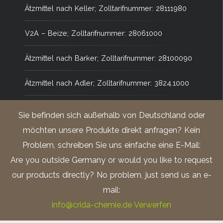
Ätzmittel nach Keller; Zolltarifnummer: 28111980
V2A – Beize; Zolltarifnummer: 28061000
Ätzmittel nach Barker; Zolltarifnummer: 28100090
Ätzmittel nach Adler; Zolltarifnummer: 3824.1000
Salpetersäure 1% alkoholisch (Nital);
Sie befinden sich außerhalb von Deutschland oder
Zolltarifnummer: 28080000
möchten unsere Produkte direkt anfragen? Kein
Problem, schreiben Sie uns einfache eine E-Mail:
5%ige alkoholische Salpetersäure (Nital)
Are you outside Germany or would you like to request
Salpetersäure 3% alkoholisch (Nital);
our products directly? No problem, just send us an e-
Zolltarifnummer: 28080000
mail:
info@crida-chemie.de
Verwerfen
Salpetersäure 3% wässrig (reinst); Zolltarifnummer: