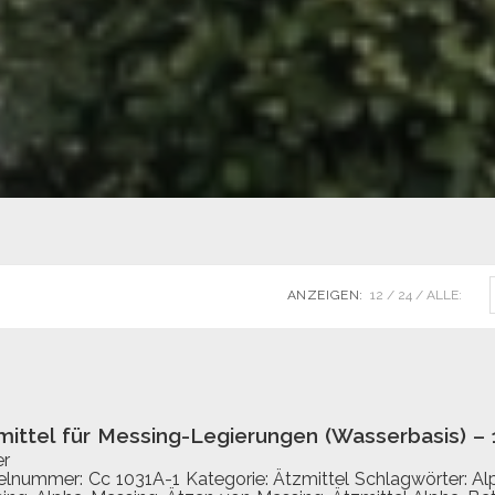
ANZEIGEN:
12
24
ALLE:
mittel für Messing-Legierungen (Wasserbasis) – 1
er
kelnummer:
Cc 1031A-1
Kategorie:
Ätzmittel
Schlagwörter:
Al