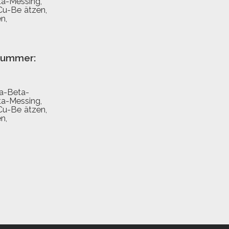
ta-Messing
,
Cu-Be ätzen
,
en
,
fnummer:
a-Beta-
ta-Messing
,
Cu-Be ätzen
,
en
,