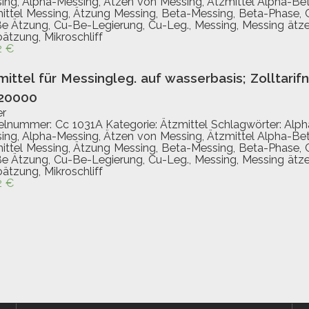
ing
,
Alpha-Messing
,
Ätzen von Messing
,
Ätzmittel Alpha-Be
ittel Messing
,
Ätzung Messing
,
Beta-Messing
,
Beta-Phase
,
e Ätzung
,
Cu-Be-Legierung
,
Cu-Leg.
,
Messing
,
Messing ätz
oätzung
,
Mikroschliff
2
€
mittel für Messingleg. auf wasserbasis; Zolltari
20000
er
kelnummer:
Cc 1031A
Kategorie:
Ätzmittel
Schlagwörter:
Alph
ing
,
Alpha-Messing
,
Ätzen von Messing
,
Ätzmittel Alpha-Be
ittel Messing
,
Ätzung Messing
,
Beta-Messing
,
Beta-Phase
,
e Ätzung
,
Cu-Be-Legierung
,
Cu-Leg.
,
Messing
,
Messing ätz
oätzung
,
Mikroschliff
2
€