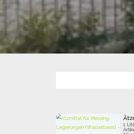
Ätz
1 Lit
Arti