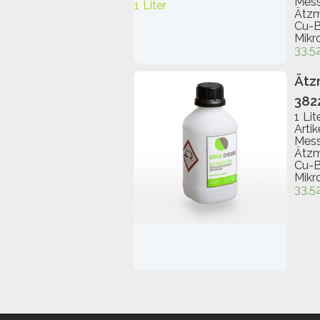
Mess
Ätzm
Cu-B
Mikr
33,5
IN DEN WARENKORB
Ätz
382
1 Lit
Arti
Mess
Ätzm
Cu-B
Mikr
33,5
IN DEN WARENKORB