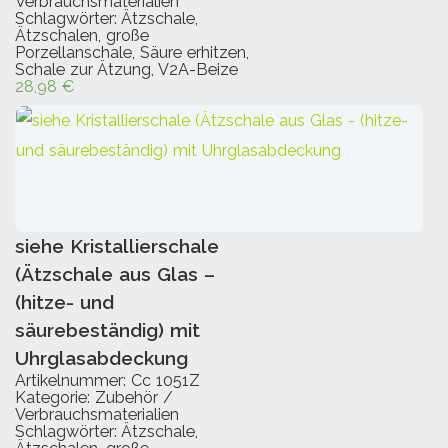
Verbrauchsmaterialien
Schlagwörter:
Ätzschale
,
Ätzschalen
,
große
Porzellanschale
,
Säure erhitzen
,
Schale zur Ätzung
,
V2A-Beize
28,98
€
siehe Kristallierschale
IN DEN WARENKORB
(Ätzschale aus Glas –
(hitze- und
säurebeständig) mit
Uhrglasabdeckung
Artikelnummer:
Cc 1051Z
Kategorie:
Zubehör /
Verbrauchsmaterialien
Schlagwörter:
Ätzschale
,