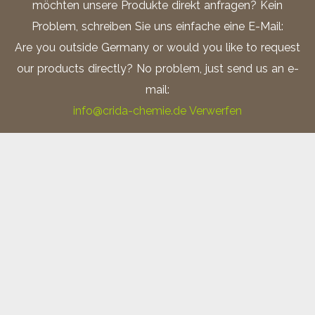
möchten unsere Produkte direkt anfragen? Kein
Problem, schreiben Sie uns einfache eine E-Mail:
Are you outside Germany or would you like to request
our products directly? No problem, just send us an e-
mail:
Ätzmittel nach Keller; Zolltarifnummer: 28111980
info@crida-chemie.de
Verwerfen
V2A – Beize; Zolltarifnummer: 28061000
Ätzmittel nach Barker; Zolltarifnummer: 28100090
Ätzmittel nach Adler; Zolltarifnummer: 3824.1000
Salpetersäure 1% alkoholisch (Nital);
Zolltarifnummer: 28080000
5%ige alkoholische Salpetersäure (Nital)