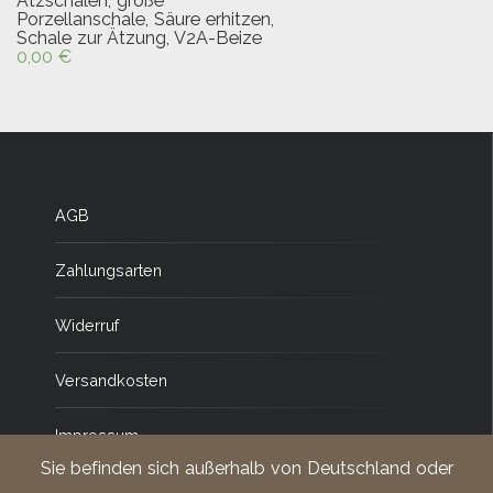
Ätzschalen
,
große
Porzellanschale
,
Säure erhitzen
,
Schale zur Ätzung
,
V2A-Beize
0,00
€
AGB
Zahlungsarten
Widerruf
Versandkosten
Impressum
Sie befinden sich außerhalb von Deutschland oder
Datenschutz