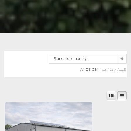
Standardsortierung
ANZEIGEN:
12
24
ALLE: