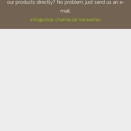
our products directly? No problem, just send us an e-
mail:
info@crida-chemie.de
Verwerfen
Ätzmittel nach Adler;
IN DEN WARENKORB
Zolltarifnummer:
3824.1000
1 Liter
Artikelnummer:
Cc 1017A
Kategorie:
Ätzmittel
Schlagwörter:
Edelstahl
,
Schweißnaht
,
Schweißnähte
,
Schweißnahtprüfung
,
V2A
,
V4A
34,90
€
AGB