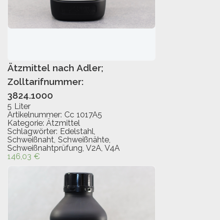
Ätzmittel nach Adler;
IN DEN WARENKORB
Zolltarifnummer:
3824.1000
5 Liter
Artikelnummer:
Cc 1017A5
Kategorie:
Ätzmittel
Schlagwörter:
Edelstahl
,
Schweißnaht
,
Schweißnähte
,
Schweißnahtprüfung
,
V2A
,
V4A
146,03
€