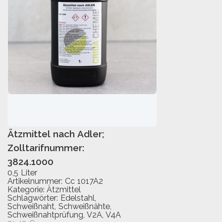
Ätzmittel nach Adler;
IN DEN WARENKORB
Zolltarifnummer:
3824.1000
0,5 Liter
Artikelnummer:
Cc 1017A2
Kategorie:
Ätzmittel
Schlagwörter:
Edelstahl
,
Schweißnaht
,
Schweißnähte
,
Schweißnahtprüfung
,
V2A
,
V4A