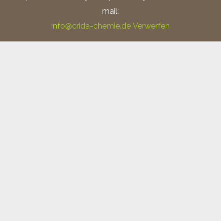
mail:
Salpetersäure 3% alkoholisch (Nital);
info@crida-chemie.de
Verwerfen
Zolltarifnummer: 28080000
Salpetersäure 3% wässrig (reinst); Zolltarifnummer:
28080000
Salpetersäure 5% wässrig; Zolltarifnummer:
28080000
Salpetersäure 10% wässrig; Zolltarifnummer:
28080000
Ätzmittel nach Bechet-Beaujard; Zolltarifnummer:
29089900
Ferroxyl-Indikatortest (Bausatz) inkl. Feinsprüher;